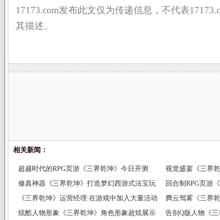
17173.com发布此文仅为传递信息，不代表17173
其描述。
相关新闻：
超越时代的RPG页游《三界乾坤》今日开测
视觉盛宴《三界
修真神器《三界乾坤》打造梦幻西游式法宝玩
回合制RPG页游
法
《三界乾坤》运营经理:在游戏中加入大量活动
腾云驾雾《三界
炫酷人物形象《三界乾坤》角色形象超炫展示
告别Q版人物《三