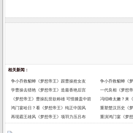
相关新闻：
争小乔救貂蝉《梦想帝王》跟曹操抢女友
争小乔救貂蝉《
学曹操去猎艳《梦想帝王》造最香艳后宫
一代良相《梦想
《梦想帝王》曹操乱世欲称雄 可惜膝盖中箭
冯绍峰太嫩？来
鸿门宴哈日？看《梦想帝王》纯正中国风
重塑楚汉历史《
再现霸王雄风《梦想帝王》项羽力压吕布
重演鸿门宴《梦