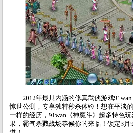
2012年最具内涵的修真武侠游戏91wan
惊世公测，专享独特秒杀体验！想在平淡
一样的经历，91wan《神魔斗》超多特色
果，霸气杀戮战场恭候你的来临！锁定3月
道！