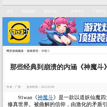
首页
我的游戏
游戏大全
发号中心
厂商平台
网页游戏频道
>
游戏资讯
> 神魔斗
立即注册
那些经典到崩溃的内涵《神魔斗
作者：厂商 发布时间：2012-03-09
91wan《
神魔斗
》是一款以道妖仙魔四
修真世界。被曲解的信仰，由激化的矛盾