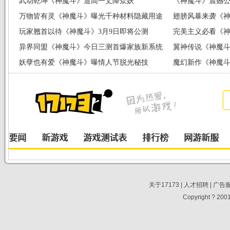
武动乾坤《神魔斗》道高一丈降众妖
《神魔斗》震撼公
万物皆有灵《神魔斗》曝光千种材料隐藏用途
线！
翅膀风暴来袭《
玩家翘首以待《神魔斗》3月9日即将公测
完美主义必看《
异界同盟《神魔斗》今日三测首爆家族新系统
翼神传说《神魔
妖孽也有爱《神魔斗》曝情人节脱光秘技
魔幻新作《神魔斗
关于17173
|
人才招聘
|
广告
Copyright ? 2001