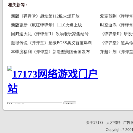
相关新闻：
新版《弹弹堂》超炫第112服火爆开放
爱宠驾到《弹弹
新版更新《疯狂弹弹堂》1.1.0火爆上线
时空漩涡《弹弹
回归送大礼《弹弹堂II》吹响老玩家集结号
《弹弹堂II》研
魔域传说《弹弹堂》超级BOSS奥义首度爆料
《弹弹堂》道具命
本季度福利《弹弹堂》新造型美图全国发布
穿越计划《弹弹堂
关于17173
|
人才招聘
|
广告
Copyright ? 2001