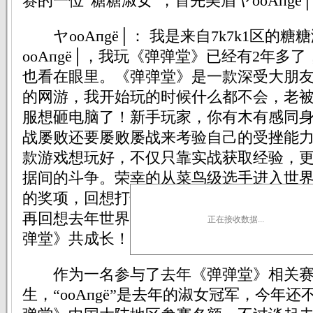
赛的一位“糖糖淑女”，首先美眉ヤoοАпg
ヤoοАпgё│： 我是来自7k7k1区的糖
oοАпgё│，我玩《弹弹堂》已经有2年多
也看在眼里。《弹弹堂》是一款深受大朋
的网游，我开始玩的时候什么都不会，老
服想砸电脑了！新手玩家，你有木有感同
战屡败还要屡败屡战来考验自己的受挫能
款游戏想玩好，不仅只靠实战获取经验，
据间的斗争。荣幸的从菜鸟级选手进入世
的奖项，回想打情侣赛对着电脑中虚拟的
再回想去年世界杯对着真人对战那从容不
正在接收数据...
弹堂》共成长！
作为一名参与了去年《弹弹堂》相关赛
生，“oοАпgё”是去年的淑女冠军，今年