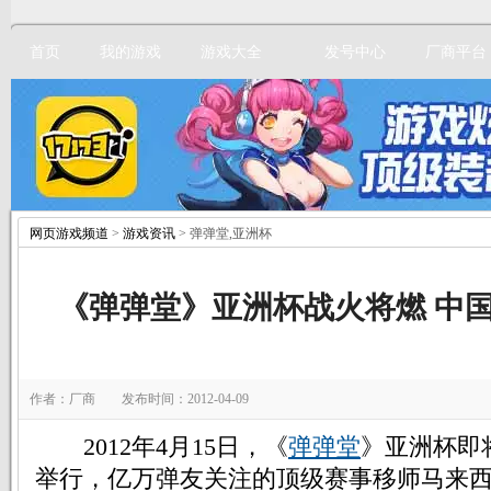
首页
我的游戏
游戏大全
发号中心
厂商平台
网页游戏频道
>
游戏资讯
> 弹弹堂,亚洲杯
立即注册
《弹弹堂》亚洲杯战火将燃 中
作者：厂商 发布时间：2012-04-09
2012年4月15日，《
弹弹堂
》亚洲杯即
举行，亿万弹友关注的顶级赛事移师马来