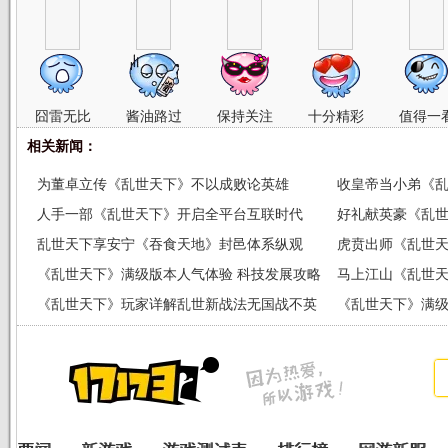
囧雷无比
酱油路过
保持关注
十分精彩
值得一
相关新闻：
为董卓立传《乱世天下》不以成败论英雄
收皇帝当小弟《
人手一部《乱世天下》开启全平台互联时代
好礼献英豪《乱
乱世天下享安宁《吞食天地》封邑体系纵观
虎贲出师《乱世
《乱世天下》满级版本人气体验 科技发展攻略
马上江山《乱世
《乱世天下》玩家详解乱世新战法无国战不英
《乱世天下》满
雄