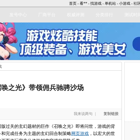
首页
-
看**
-
找游戏
-
单机站
-
小游戏
-
社
发号中心
厂商平台
权威评测
分类排行
测试时
戏
立即注册
召唤之光》带领佣兵驰骋沙场
我来说两句
|
复制链接
横版过关的玄幻题材的巨作《召唤之光》即将问世，游戏的背
斗和完成任务为主题的玄幻回合制策略
网页游戏
，以宏大的世