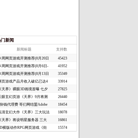
热门新闻
新闻标题
支持数
本周网页游戏开测推荐(8月20日
45423
本周网页游戏开测推荐(8月6日-
41952
本周网页游戏开测推荐(8月13日
35349
网页游戏产品月收入破亿已达4
33914
《天界》裸眼3D画境首曝 七夕
27825
天眼玄幻页游《天界》9月将测
26440
1块钱代理费 哥们网结盟Adobe
18454
高清玄幻大作《天界》三大玩法
18078
《天界》将设明星服务器 三大
16861
2D横版动作RPG网页游戏《街
15574
头