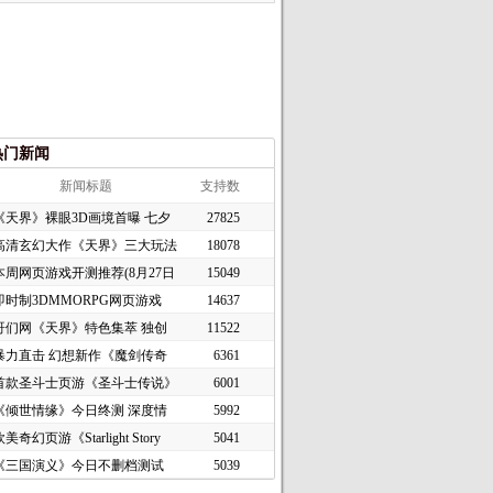
热门新闻
新闻标题
支持数
《天界》裸眼3D画境首曝 七夕
27825
高清玄幻大作《天界》三大玩法
18078
本周网页游戏开测推荐(8月27日
15049
即时制3DMMORPG网页游戏
14637
《谜境
哥们网《天界》特色集萃 独创
11522
暴力直击 幻想新作《魔剑传奇
6361
首款圣斗士页游《圣斗士传说》
6001
《倾世情缘》今日终测 深度情
5992
美奇幻页游《Starlight Story
5041
《三国演义》今日不删档测试
5039