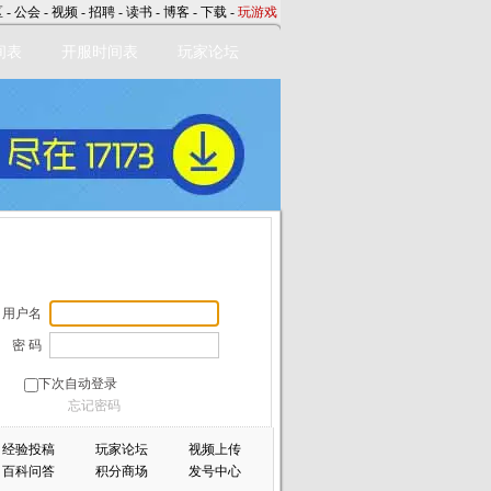
区
-
公会
-
视频
-
招聘
-
读书
-
博客
-
下载
-
玩游戏
间表
开服时间表
玩家论坛
用户名
密 码
下次自动登录
忘记密码
经验投稿
玩家论坛
视频上传
百科问答
积分商场
发号中心