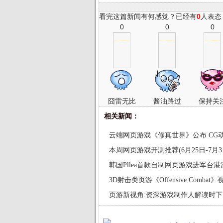
看完这篇新闻有何感觉？已经有
0
人表态
0
0
0
囧雷无比
酱油路过
保持关
相关新闻：
云端网页游戏《修真世界》公布 CG
本周网页游戏开测推荐(6月25日-7月
韩国Pllea首款自制网页游戏进军台港
3D射击类页游《Offensive Combat
页游新视角:资深游戏制作人解读时