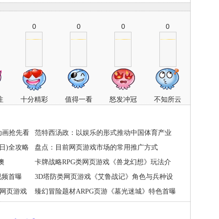
0
0
0
0
注
十分精彩
值得一看
怒发冲冠
不知所云
动画抢先看
范特西汤政：以娱乐的形式推动中国体育产业
3日)全攻略
盘点：目前网页游戏市场的常用推广方式
澳
卡牌战略RPG类网页游戏《兽龙幻想》玩法介
》视频首曝
绍
3D塔防类网页游戏《艾鲁战记》角色与兵种设
下网页游戏
定
臻幻冒险题材ARPG页游《墓光迷城》特色首曝