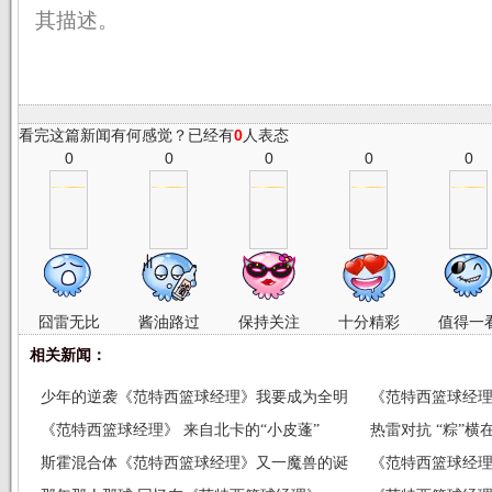
其描述。
看完这篇新闻有何感觉？已经有
0
人表态
0
0
0
0
0
囧雷无比
酱油路过
保持关注
十分精彩
值得一
相关新闻：
少年的逆袭《范特西篮球经理》我要成为全明
《范特西篮球经理
星
《范特西篮球经理》 来自北卡的“小皮蓬”
热雷对抗 “粽”
斯霍混合体《范特西篮球经理》又一魔兽的诞
《范特西篮球经