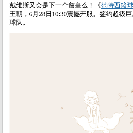
戴维斯又会是下一个詹皇么！《
范特西篮
王朝，6月28日10:30震撼开服。签约超
球队。