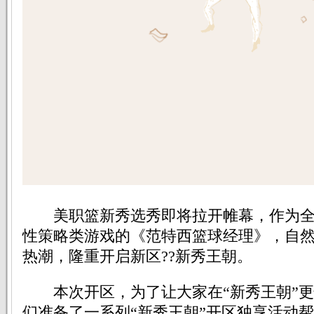
美职篮新秀选秀即将拉开帷幕，作为全
性策略类游戏的《范特西篮球经理》，自
热潮，隆重开启新区??新秀王朝。
本次开区，为了让大家在“新秀王朝”更
们准备了一系列“新秀王朝”开区独享活动