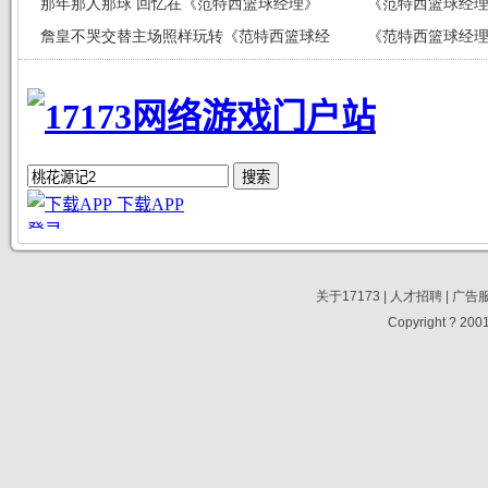
生
那年那人那球 回忆在《范特西篮球经理》
秀
《范特西篮球经
詹皇不哭交替主场照样玩转《范特西篮球经
《范特西篮球经理
理》
关于17173
|
人才招聘
|
广告
Copyright ? 2001