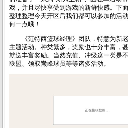
戏，并且尽快享受到游戏的新鲜快感。下
整理整理今天开区后我们都可以参加的活
何一点哦！
《范特西篮球经理》团队，特意为新老
主题活动。种类繁多，奖励也十分丰富，
就送丰富奖励。当然充值、冲级这一类是
联盟、领取巅峰球员等等诸多活动。
正在接收数据...