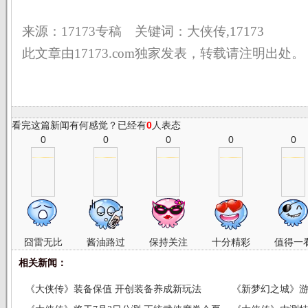
来源：17173专稿 关键词：大侠传,17173
此文章由17173.com独家发表，转载请注明出处。
看完这篇新闻有何感觉？已经有
0
人表态
0
0
0
0
0
囧雷无比
酱油路过
保持关注
十分精彩
值得一
相关新闻：
《大侠传》装备保值 开创装备养成新玩法
《新梦幻之城》