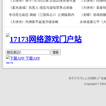
《大侠传》将于7月3日公测 正统武侠席卷今夏
《大侠传》内测特
《墓光迷城》负责人:现实与虚拟零界点体验
《大侠传》装备恒
专访昆仑副总 揭秘《三国风云2》公测版新内
《龙曜》游戏前
容
《大侠传》内测新手超速升级攻略
永保值最公平《
关于17173
|
人才招聘
|
广告
Copyright ? 2001