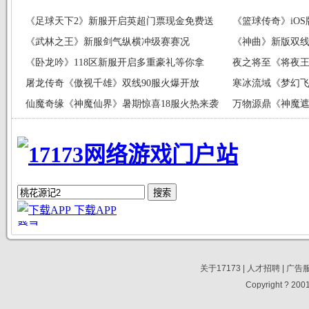
《足球天下2》新服开启英超门票现金免费送
《篮球传奇》iO
《武林之王》新服剑气纵横冲级赛赛况
《神曲》新版双线2
《卧龙吟》118区新服开启多重豪礼等你拿
夜之将至《将夜王
屠龙传奇《傲视千雄》双线90服火爆开放
寒冰流域《梦幻飞
仙魔奇缘《神魔仙界》暑期惊喜18服火热来袭
万物源鼎《神魔遮
关于17173
|
人才招聘
|
广告
Copyright ? 2001