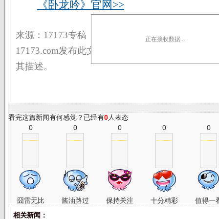
《卧龙吟》官网>>
来源：17173专稿 关键词：卧龙吟,新服
正在接收数据...
17173.com发布此文仅为传递信息，不代表17173
其描述。
看完这篇新闻有何感觉？已经有
0
人表态
0
0
0
0
0
囧雷无比
酱油路过
保持关注
十分精彩
值得一
相关新闻：