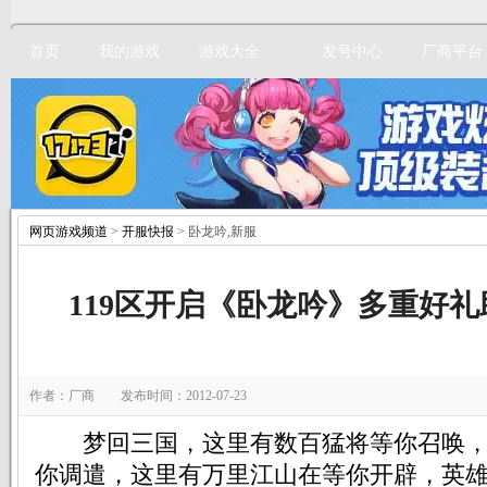
首页
我的游戏
游戏大全
发号中心
厂商平台
网页游戏频道
>
开服快报
> 卧龙吟,新服
立即注册
119区开启《卧龙吟》多重好
作者：厂商 发布时间：2012-07-23
梦回三国，这里有数百猛将等你召唤，
你调遣，这里有万里江山在等你开辟，英