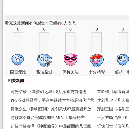
看完这篇新闻有何感觉？已经有
0
人表态
0
0
0
0
0
囧雷无比
酱油路过
保持关注
十分精彩
值得一
相关新闻：
时光穿梭 《新梦幻之城》8月探索史前遗迹
首款催泪感情新
PPS游戏总经理：平台将继续大力拓展独代运营
仗剑凡尘《凡人修
舞魅众生《御剑江湖》原创武侠83服震撼开放
穿越三国《格斗
游族网络展台完成度90% MINI上墙等得主
千人乘骑混战 P
超炫时装称号《神魔仙界》中最靓丽的风景线
轩辕创世《仙落