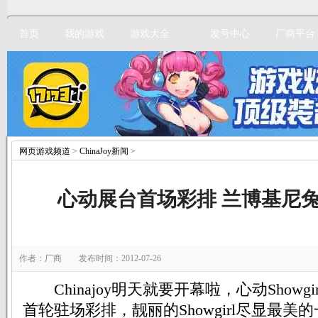
首页
我的游戏
游戏大全
发号中心
厂商平台
网页游戏频道
>
ChinaJoy新闻
>
立即注册
心动展台首场彩排 兰博基尼
作者：厂商 发布时间：2012-07-26
Chinajoy明天就要开幕啦，心动Showg
首轮驻场彩排，靓丽的Showgirl尽显最