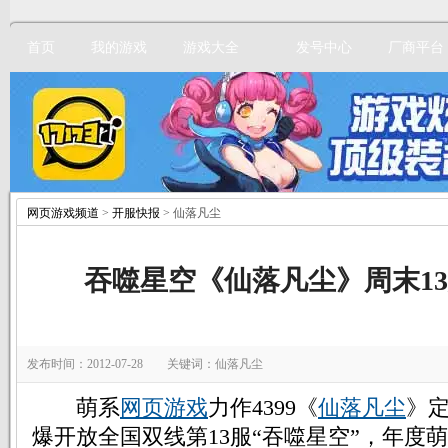
首页
我的游戏
游戏大全
发号中心
厂商平台
网页游戏频道
>
开服快报
> 仙落凡尘
立即注册
吞噬星空《仙落凡尘》周末1
发布时间：2012-07-28 关键词：仙落凡尘
萌系
网页游戏
力作4399《
仙落凡尘
》定
爆开放全国双线第13服“吞噬星空”，年度萌