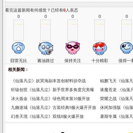
看完这篇新闻有何感觉？已经有
0
人表态
0
0
0
0
0
囧雷无比
酱油路过
保持关注
十分精彩
值得一
相关新闻：
《仙落凡尘》妖冥海副本首创材料掠夺战
鲲鹏飞天《仙落凡
轩辕创世《仙落凡尘》新手世界多角度完美曝
诛魔苍龙 《仙落
光
冰火炼金《仙落凡尘》绿色周末第10服开放
荣耀之战《仙落
九幽迷城《仙落凡尘》古装经典9服火爆开开放
曝
休闲加强版《仙
幻兽天境《仙落凡尘》双线8服火爆开放
暑期专属《仙落