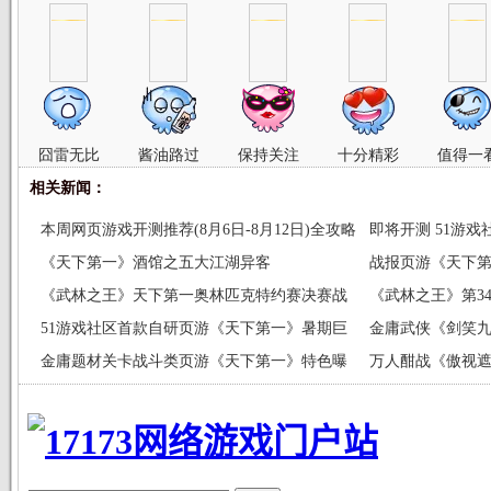
囧雷无比
酱油路过
保持关注
十分精彩
值得一
相关新闻：
本周网页游戏开测推荐(8月6日-8月12日)全攻略
即将开测 51游
《天下第一》酒馆之五大江湖异客
战报页游《天下
《武林之王》天下第一奥林匹克特约赛决赛战
《武林之王》第34
况
51游戏社区首款自研页游《天下第一》暑期巨
金庸武侠《剑笑
献
金庸题材关卡战斗类页游《天下第一》特色曝
万人酣战《傲视
光
发