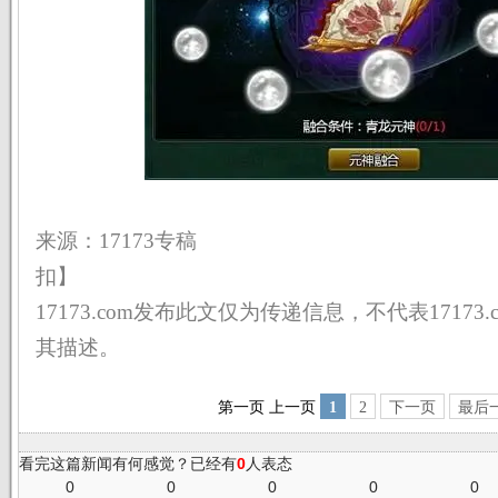
来源：17173专稿 
扣】
17173.com发布此文仅为传递信息，不代表17173
其描述。
第一页
上一页
1
2
下一页
最后
看完这篇新闻有何感觉？已经有
0
人表态
0
0
0
0
0