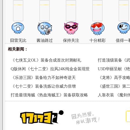
囧雷无比
酱油路过
保持关注
十分精彩
值得一
相关新闻：
《七侠五义OL》装备合成首次封测献礼
打造顶级装备《武
Q版休闲《七十二变》拉风24K纯金金装现世
U3D华丽呈献《
《乐游三国》装备给力不如神奇逆天
《龙将》高手攻
《七十二变》装备洗炼让你威力倍增
《盛世三国》第二
打造最强海贼《热血海贼王》装备获取攻略
人靠衣装 《魔剑