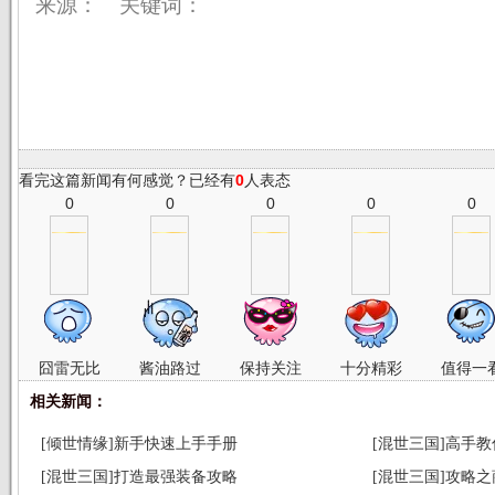
来源： 关键词：
看完这篇新闻有何感觉？已经有
0
人表态
0
0
0
0
0
囧雷无比
酱油路过
保持关注
十分精彩
值得一
相关新闻：
[倾世情缘]新手快速上手手册
[混世三国]高手
[混世三国]打造最强装备攻略
[混世三国]攻略