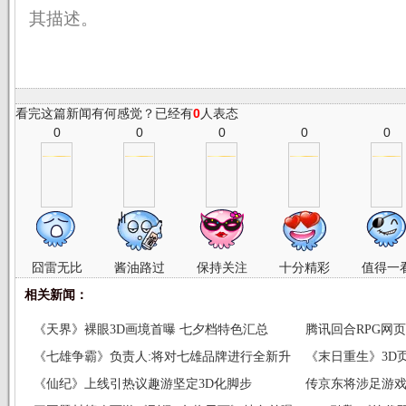
其描述。
看完这篇新闻有何感觉？已经有
0
人表态
0
0
0
0
0
囧雷无比
酱油路过
保持关注
十分精彩
值得一
相关新闻：
《天界》裸眼3D画境首曝 七夕档特色汇总
腾讯回合RPG网
《七雄争霸》负责人:将对七雄品牌进行全新升
《末日重生》3D
级
《仙纪》上线引热议趣游坚定3D化脚步
传京东将涉足游戏