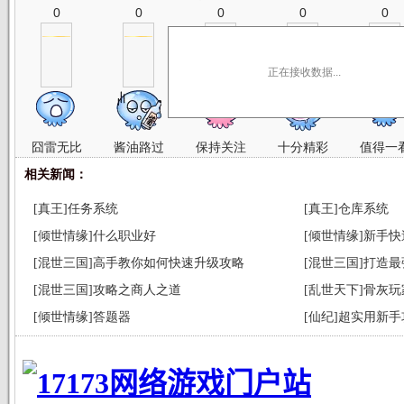
0
0
0
0
0
正在接收数据...
囧雷无比
酱油路过
保持关注
十分精彩
值得一
相关新闻：
[真王]任务系统
[真王]仓库系统
[倾世情缘]什么职业好
[倾世情缘]新手
[混世三国]高手教你如何快速升级攻略
[混世三国]打造
[混世三国]攻略之商人之道
[乱世天下]骨灰
[倾世情缘]答题器
[仙纪]超实用新