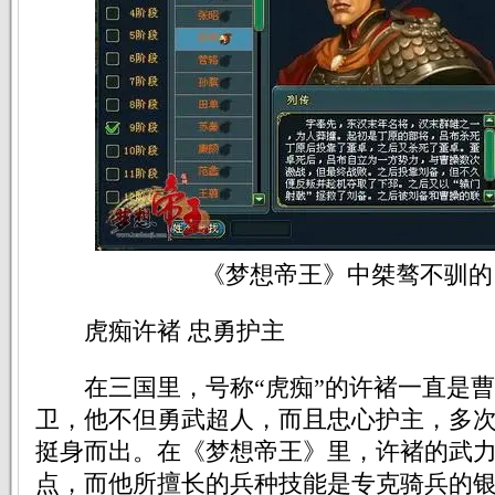
《梦想帝王》中桀骜不驯的
虎痴许褚 忠勇护主
在三国里，号称“虎痴”的许褚一直是曹
卫，他不但勇武超人，而且忠心护主，多
挺身而出。在《梦想帝王》里，许褚的武
点，而他所擅长的兵种技能是专克骑兵的