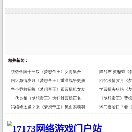
相关新闻：
致敬金陵十三钗《梦想帝王》女将集合
降吕布 救貂蝉《
回忆激情岁月《梦想帝王》重温战争史册
回忆激情岁月《
争小乔救貂蝉《梦想帝王》跟曹操抢女友
学曹操去猎艳《
一代良相《梦想帝王》为奸雄曹操正名
《梦想帝王》曹操
冯绍峰太嫩？来《梦想帝王》见史实项羽
鸿门宴哈日？看