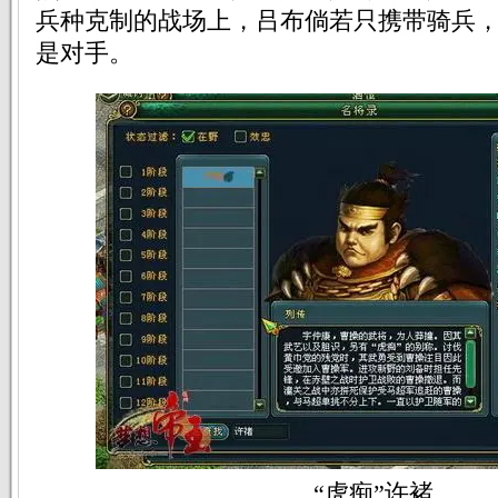
兵种克制的战场上，吕布倘若只携带骑兵
是对手。
“虎痴”许褚