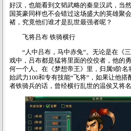
好汉，也能看到文韬武略的秦皇汉武，当
国英豪同样也不会错过这场盛大的英雄聚
褚，究竟他们谁才是乱世最强者呢？
飞将吕布 铁骑横行
“人中吕布，马中赤兔”。无论是在《三
戏中，吕布都是猛将里面的佼佼者，他的
何一个人。在《梦想帝王》里，归属9阶名
始武力100和专有技能“飞将”，如果让他
者铁骑兵的话，曾经横行乱世的温侯又将