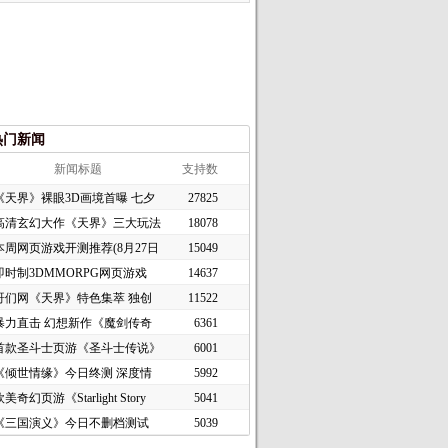
热门新闻
新闻标题
支持数
《天界》裸眼3D画境首曝 七夕
27825
高清玄幻大作《天界》三大玩法
18078
本周网页游戏开测推荐(8月27日
15049
即时制3DMMORPG网页游戏
14637
《谜境
哥们网《天界》特色集萃 独创
11522
暴力直击 幻想新作《魔剑传奇
6361
首款圣斗士页游《圣斗士传说》
6001
《倾世情缘》今日终测 深度情
5992
美奇幻页游《Starlight Story
5041
《三国演义》今日不删档测试
5039