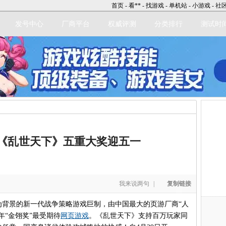
首页
-
看**
-
找游戏
-
单机站
-
小游戏
-
社
发号中心
厂商平台
权威评测
分类排行
测试时
立即注册
《乱世天下》五重大奖迎五一
我来说两句
|
复制链接
为背景的新一代战争策略游戏巨制，由中国最大的页游厂商“人
年“金翎奖”最受期待
网页游戏
。《乱世天下》支持百万玩家同