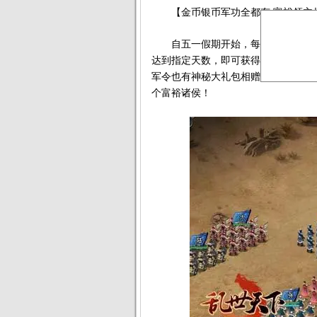
【金币银币军功全都有 富裕领主
自五一假期开始，每日签到即可获得
达到指定天数，即可获得“劳模奖章”
军令也有神秘大礼包相赠！就连强化
个富裕诸侯！