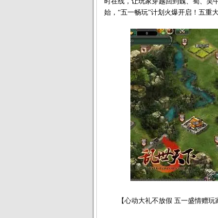
时在线，让玩家穿越回到魏、蜀、吴中
始，“五一畅玩”计划火爆开启！五重
【心动大礼不放假 五一盛情赠玩