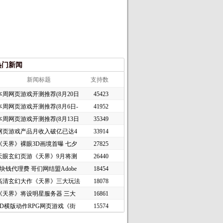
热门新闻
新闻标题
支持数
本周网页游戏开测推荐(8月20日
45423
本周网页游戏开测推荐(8月6日-
41952
本周网页游戏开测推荐(8月13日
35349
网页游戏产品月收入破亿已达4
33914
《天界》裸眼3D画境首曝 七夕
27825
天眼玄幻页游《天界》9月将测
26440
1块钱代理费 哥们网结盟Adobe
18454
高清玄幻大作《天界》三大玩法
18078
《天界》将设明星服务器 三大
16861
2D横版动作RPG网页游戏《街
15574
头