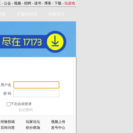
区
-
公会
-
视频
-
招聘
-
读书
-
博客
-
下载
-
玩游戏
间表
开服时间表
玩家论坛
用户名
密 码
下次自动登录
忘记密码
经验投稿
玩家论坛
视频上传
百科问答
积分商场
发号中心