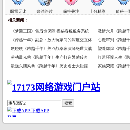
囧雷无比
酱油路过
保持关注
十分精彩
值得一
相关新闻：
《梦回三国》售后也保障 揭秘客服服务系统
激情六月《跨越
《跨越千年》副总：放大玩家间的深度交互体
心魔审判《跨越
验
硬碰硬《跨越千年》关羽战秦琼演绎绝世大战
塑造辉煌《跨越
劳动最光荣《跨越千年》生产打造繁荣传奇
打造璀璨人生《
最强头脑风暴《跨越千年》历史名士大碰撞
家族荣耀《跨越